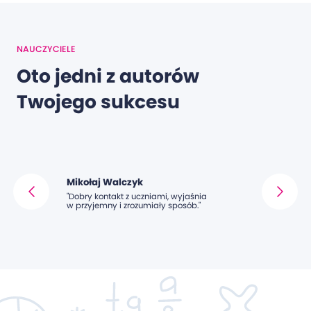
NAUCZYCIELE
Oto jedni z autorów
Twojego sukcesu
Mikołaj Walczyk
Anna Tym
ostek.
"Dobry kontakt z uczniami, wyjaśnia
"Ogromna wi
torii.
w przyjemny i zrozumiały sposób."
Kurs pomógł 
Super nauczy