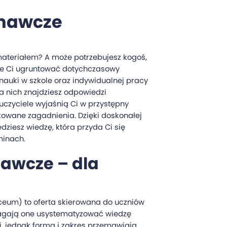
wnawcze
materiałem? A może potrzebujesz kogoś,
że Ci ugruntować dotychczasowy
nauki w szkole oraz indywidualnej pracy
 nich znajdziesz odpowiedzi
auczyciele wyjaśnią Ci w przystępny
owane zagadnienia. Dzięki doskonałej
dziesz wiedzę, która przyda Ci się
minach.
awcze – dla
iceum) to oferta skierowana do uczniów
magają one usystematyzować wiedzę
, jednak forma i zakres przemawiają