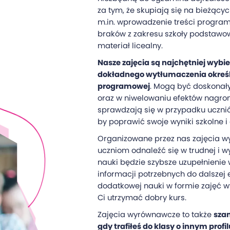
za tym, że skupiają się na bieżący
m.in. wprowadzenie treści program
braków z zakresu szkoły podstawow
materiał licealny.
Nasze zajęcia są najchętniej wybi
dokładnego wytłumaczenia okreś
programowej
. Mogą być doskonał
oraz w niwelowaniu efektów nagro
sprawdzają się w przypadku ucznió
by poprawić swoje wyniki szkolne i
Organizowane przez nas zajęcia 
uczniom odnaleźć się w trudnej i 
nauki będzie szybsze uzupełnienie
informacji potrzebnych do dalszej 
dodatkowej nauki w formie zajęć 
Ci utrzymać dobry kurs.
Zajęcia wyrównawcze to także
sza
gdy trafiłeś do klasy o innym profi