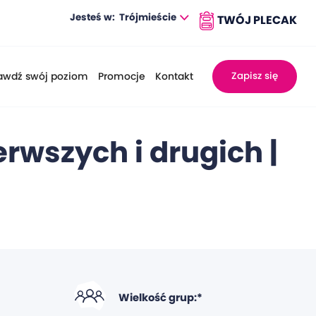
Jesteś w:
Trójmieście
awdź swój poziom
Promocje
Kontakt
Zapisz się
rwszych i drugich |
Wielkość grup:*