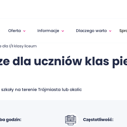
e
Oferta
Informacje
Dlaczego warto
Spr
la I/II klasy liceum
 dla uczniów klas pie
szkoły na terenie Trójmiasta lub okolic
zba godzin:
Częstotliwość: