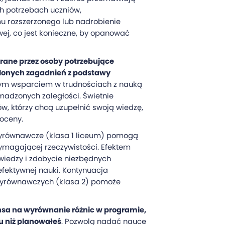
ch potrzebach uczniów,
u rozszerzonego lub nadrobienie
ej, co jest konieczne, by opanować
erane przez osoby potrzebujące
lonych zagadnień z podstawy
ym wsparciem w trudnościach z nauką
madzonych zaległości. Świetnie
w, którzy chcą uzupełnić swoją wiedzę,
 oceny.
wyrównawcze (klasa 1 liceum) pomogą
wymagającej rzeczywistości. Efektem
 wiedzy i zdobycie niezbędnych
efektywnej nauki. Kontynuacja
wyrównawczych (klasa 2) pomoże
nsa na wyrównanie różnic w programie,
lu niż planowałeś
. Pozwolą nadać nauce