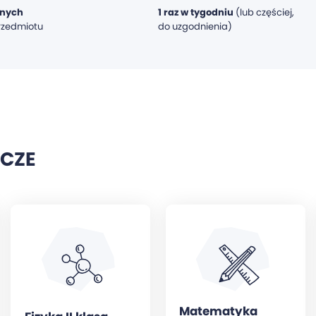
jnych
1 raz w tygodniu
(lub częściej,
rzedmiotu
do uzgodnienia)
CZE
Matematyka