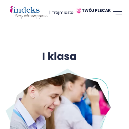
TWÓJ PLECAK
| Trójmiasto
I klasa