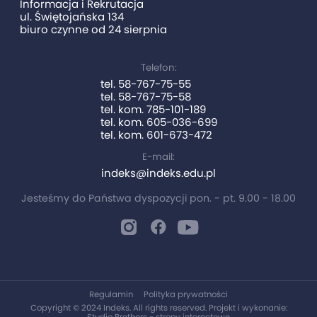
Informacja i Rekrutacja
ul. Świętojańska 134
biuro czynne od 24 sierpnia
Telefon:
tel. 58-767-75-55
tel. 58-767-75-58
tel. kom. 785-101-189
tel. kom. 605-036-699
tel. kom. 601-673-472
E-mail:
indeks@indeks.edu.pl
Jesteśmy do Państwa dyspozycji pon. - pt. 9.00 - 18.00
Regulamin
Polityka prywatności
Copyright © 2024 Indeks. All rights reserved. Projekt i wykonanie:
Studio Brothers - strony internetowe