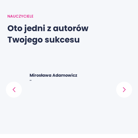
NAUCZYCIELE
Oto jedni z autorów
Twojego sukcesu
Mirosława Adamowicz
Artur Koli
trudności
""
"Pan jest bar
trzeba to wy
tematyką
aczy, dużo