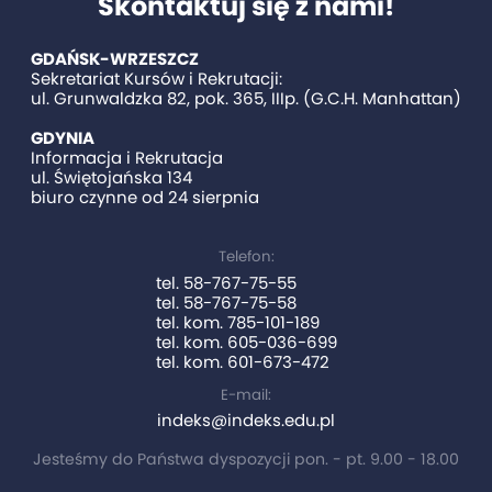
Skontaktuj się z nami!
GDAŃSK-WRZESZCZ
Sekretariat Kursów i Rekrutacji:
ul. Grunwaldzka 82, pok. 365, IIIp. (G.C.H. Manhattan)
GDYNIA
Informacja i Rekrutacja
ul. Świętojańska 134
biuro czynne od 24 sierpnia
Telefon:
tel. 58-767-75-55
tel. 58-767-75-58
tel. kom. 785-101-189
tel. kom. 605-036-699
tel. kom. 601-673-472
E-mail:
indeks@indeks.edu.pl
Jesteśmy do Państwa dyspozycji pon. - pt. 9.00 - 18.00