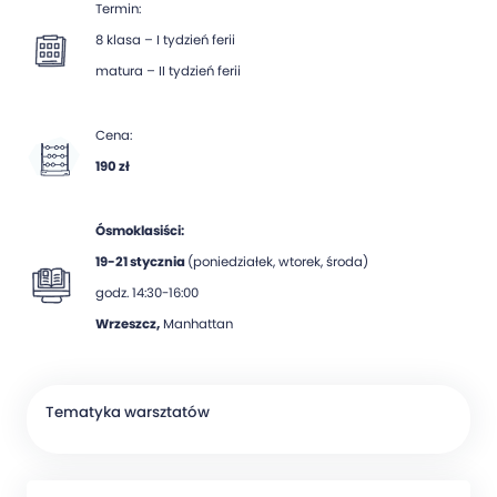
Termin:
8 klasa – I tydzień ferii
matura – II tydzień ferii
Cena:
190 zł
Ósmoklasiści:
19-21 stycznia
(poniedziałek, wtorek, środa)
godz. 14:30-16:00
Wrzeszcz,
Manhattan
Tematyka warsztatów