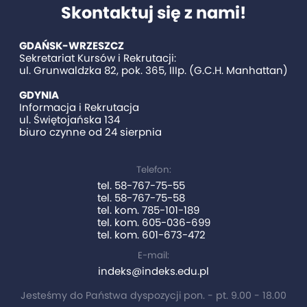
Skontaktuj się z nami!
GDAŃSK-WRZESZCZ
Sekretariat Kursów i Rekrutacji:
ul. Grunwaldzka 82, pok. 365, IIIp. (G.C.H. Manhattan)
GDYNIA
Informacja i Rekrutacja
ul. Świętojańska 134
biuro czynne od 24 sierpnia
Telefon:
tel. 58-767-75-55
tel. 58-767-75-58
tel. kom. 785-101-189
tel. kom. 605-036-699
tel. kom. 601-673-472
E-mail:
indeks@indeks.edu.pl
Jesteśmy do Państwa dyspozycji pon. - pt. 9.00 - 18.00