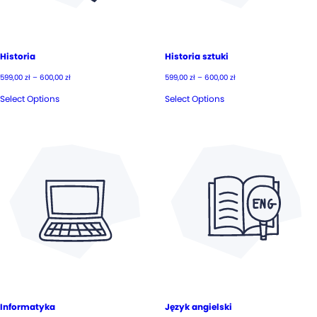
Historia
Historia sztuki
Zakres
Zakres
599,00
zł
–
600,00
zł
599,00
zł
–
600,00
zł
cen:
cen:
od
od
Select Options
Select Options
599,00 zł
599,00 zł
do
do
600,00 zł
600,00 zł
Informatyka
Język angielski