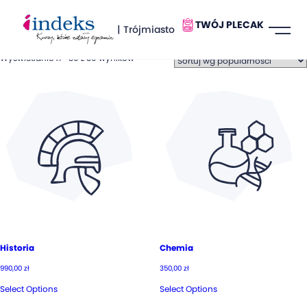
TWÓJ PLECAK
| Trójmiasto
Wyświetlanie 17–30 z 30 wyników
Historia
Chemia
990,00
zł
350,00
zł
Select Options
Select Options