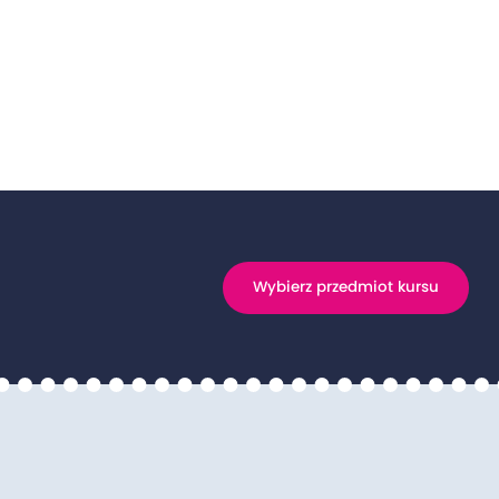
Wybierz przedmiot kursu