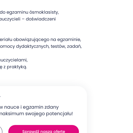
do egzaminu ósmoklasisty,
auczycieli – doświadczeni
,
riału obowiązującego na egzaminie,
omocy dydaktycznych, testów, zadań,
auczycielami,
ę z praktyką.
y
w nauce i egzamin zdany
maksimum swojego potencjału!
Sprawdź naszą ofertę