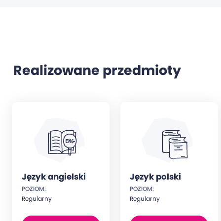
Realizowane przedmioty
Język angielski
Język polski
POZIOM:
POZIOM:
Regularny
Regularny