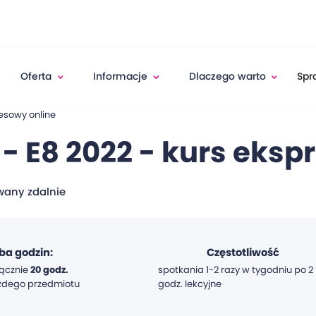
e
Oferta
Informacje
Dlaczego warto
Spr
resowy online
- E8 2022 - kurs ekspr
wany zdalnie
zba godzin:
Częstotliwość
łącznie
20 godz.
spotkania 1-2 razy w tygodniu po 2
ażdego przedmiotu
godz. lekcyjne