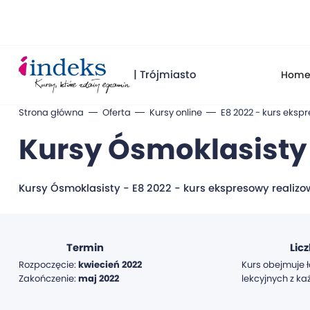
| Trójmiasto
Hom
Strona główna
Oferta
Kursy online
E8 2022 - kurs eksp
Kursy Ósmoklasisty 
Kursy Ósmoklasisty - E8 2022 - kurs ekspresowy realizo
Termin
Lic
Rozpoczęcie:
kwiecień 2022
Kurs obejmuje 
Zakończenie:
maj 2022
lekcyjnych z k