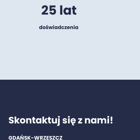
25 lat
doświadczenia
Skontaktuj się z nami!
GDAŃSK-WRZESZCZ