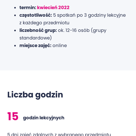
termin:
kwiecień 2022
częstotliwość:
5 spotkań po 3 godziny lekcyjne
z każdego przedmiotu
liczebność grup:
ok. 12-16 osób (grupy
standardowe)
miejsce zajęć:
online
Liczba godzin
15
godzin lekcyjnych
5 dni zajęć zdalnych z wybranego przedmiotu