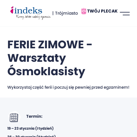
TWÓJ PLECAK
| Trójmiasto
FERIE ZIMOWE -
Warsztaty
Ósmoklasisty
Wykorzystaj część ferii i poczuj się pewniej przed egzaminem!
Termin:
19 – 23 stycznia (I tydzień)