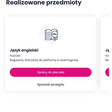
Realizowane przedmioty
Język angielski
Jęz
POZIOM:
POZI
Regularny, Warsztaty do platformy e-learningowej
Regu
Spakuj do plecaka
Sprawdź szczegóły