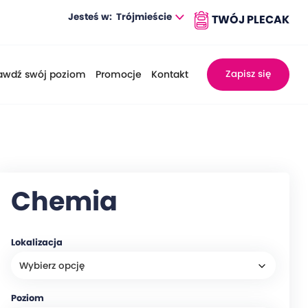
Jesteś w:
Trójmieście
awdź swój poziom
Promocje
Kontakt
Zapisz się
Chemia
Lokalizacja
Poziom