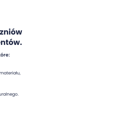
czniów
entów.
tóre:
materiału,
uralnego.