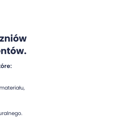
czniów
entów.
tóre:
materiału,
uralnego.