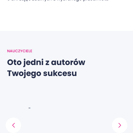
NAUCZYCIELE
Oto jedni z autorów
Twojego sukcesu
Zenon Mar
""
egółowo,
"Najlepszy n
Dzięki Panu 
Wszystko był
nauczyciel -
naprawdę sz