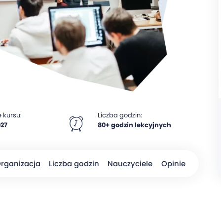
 kursu:
Liczba godzin:
027
80+ godzin lekcyjnych
rganizacja
Liczba godzin
Nauczyciele
Opinie