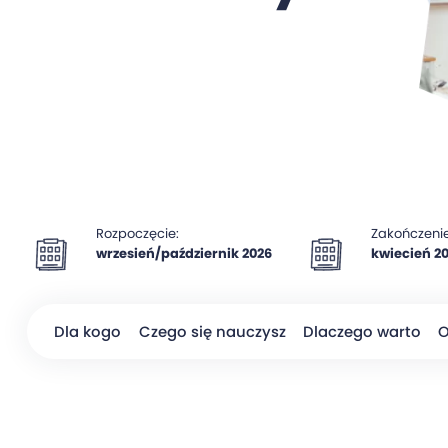
Rozpoczęcie:
Zakończenie
wrzesień/październik 2026
kwiecień 2
Dla kogo
Czego się nauczysz
Dlaczego warto
O