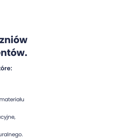
czniów
entów.
tóre:
materiału
cyjne,
uralnego.