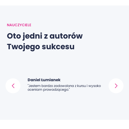
NAUCZYCIELE
Oto jedni z autorów
Twojego sukcesu
Daniel Łumianek
Joanna L
 jej
"Jestem bardzo zadowolona z kursu i wysoko
"Spora ilość
rafii
oceniam prowadzącego."
ie tym