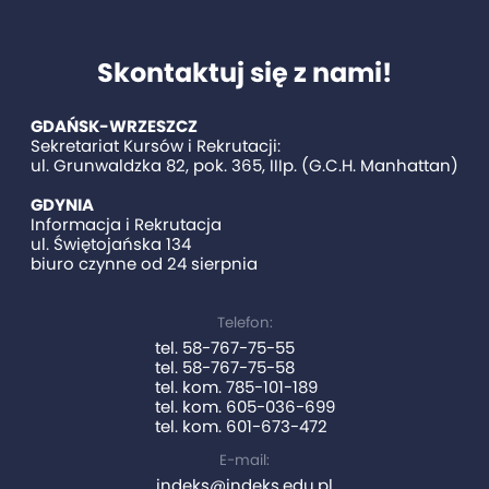
Skontaktuj się z nami!
GDAŃSK-WRZESZCZ
Sekretariat Kursów i Rekrutacji:
ul. Grunwaldzka 82, pok. 365, IIIp. (G.C.H. Manhattan)
GDYNIA
Informacja i Rekrutacja
ul. Świętojańska 134
biuro czynne od 24 sierpnia
Telefon:
tel. 58-767-75-55
tel. 58-767-75-58
tel. kom. 785-101-189
tel. kom. 605-036-699
tel. kom. 601-673-472
E-mail:
indeks@indeks.edu.pl