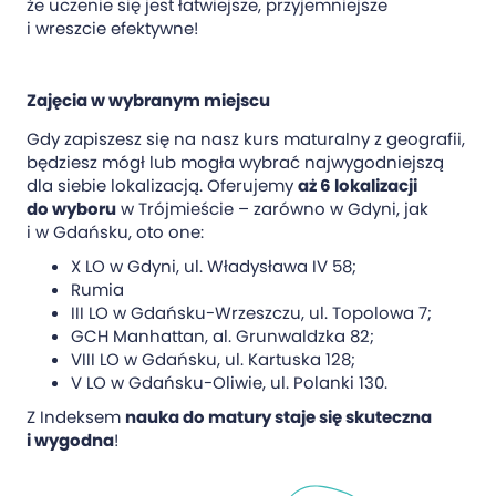
że uczenie się jest łatwiejsze, przyjemniejsze
i wreszcie efektywne!
Zajęcia w wybranym miejscu
Gdy zapiszesz się na nasz kurs maturalny z geografii,
będziesz mógł lub mogła wybrać najwygodniejszą
dla siebie lokalizacją. Oferujemy
aż 6 lokalizacji
do wyboru
w Trójmieście – zarówno w Gdyni, jak
i w Gdańsku, oto one:
X LO w Gdyni, ul. Władysława IV 58;
Rumia
III LO w Gdańsku-Wrzeszczu, ul. Topolowa 7;
GCH Manhattan, al. Grunwaldzka 82;
VIII LO w Gdańsku, ul. Kartuska 128;
V LO w Gdańsku-Oliwie, ul. Polanki 130.
Z Indeksem
nauka do matury staje się skuteczna
i wygodna
!