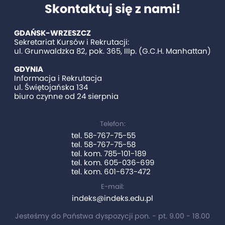
Skontaktuj się z nami!
GDAŃSK-WRZESZCZ
Sekretariat Kursów i Rekrutacji:
ul. Grunwaldzka 82, pok. 365, IIIp. (G.C.H. Manhattan)
GDYNIA
Informacja i Rekrutacja
ul. Świętojańska 134
biuro czynne od 24 sierpnia
Telefon:
tel. 58-767-75-55
tel. 58-767-75-58
tel. kom. 785-101-189
tel. kom. 605-036-699
tel. kom. 601-673-472
E-mail:
indeks@indeks.edu.pl
Jesteśmy do Państwa dyspozycji pon. - pt. 9.00 - 18.00