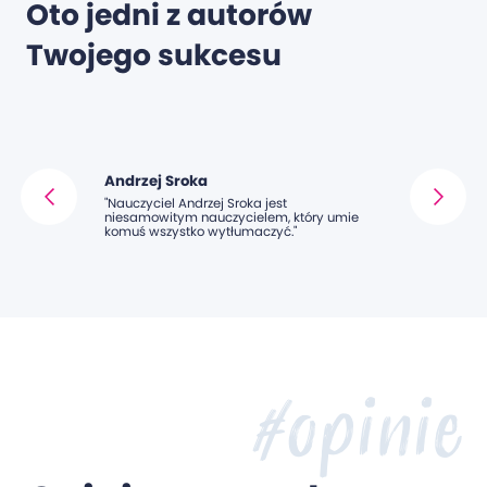
Oto jedni z autorów
Twojego sukcesu
Andrzej Sroka
Jacek Pan
"Nauczyciel Andrzej Sroka jest
"Nauczyciel 
niesamowitym nauczycielem, który umie
podejściem d
komuś wszystko wytłumaczyć."
nauczyli się 
#opinie