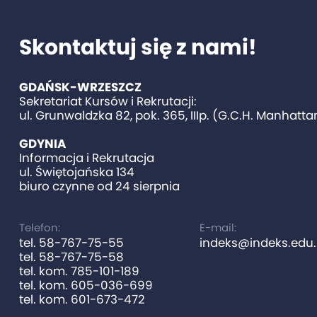
Skontaktuj się z nami!
GDAŃSK-WRZESZCZ
Sekretariat Kursów i Rekrutacji:
ul. Grunwaldzka 82, pok. 365, IIIp. (G.C.H. Manhatta
GDYNIA
Informacja i Rekrutacja
ul. Świętojańska 134
biuro czynne od 24 sierpnia
Telefon:
E-mail:
tel. 58-767-75-55
indeks@indeks.edu.
tel. 58-767-75-58
tel. kom. 785-101-189
tel. kom. 605-036-699
tel. kom. 601-673-472