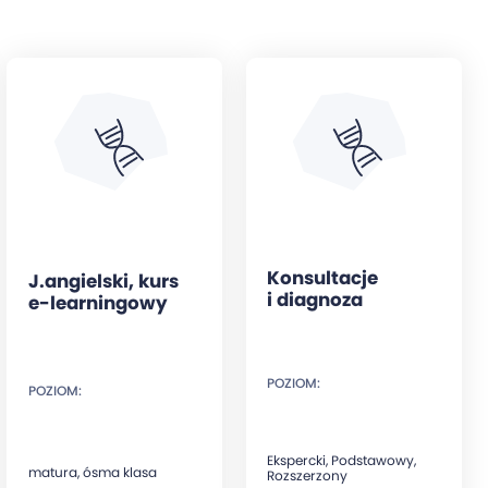
Konsultacje
J.angielski, kurs
i diagnoza
e-learningowy
POZIOM:
POZIOM:
Ekspercki, Podstawowy,
matura, ósma klasa
Rozszerzony