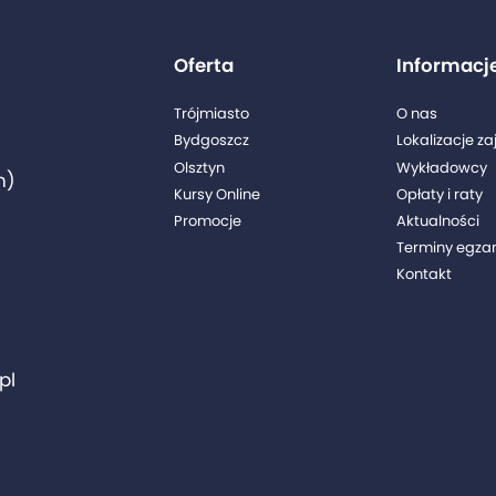
Oferta
Informacj
Trójmiasto
O nas
Bydgoszcz
Lokalizacje za
Olsztyn
Wykładowcy
n)
Kursy Online
Opłaty i raty
Promocje
Aktualności
Terminy egz
Kontakt
pl