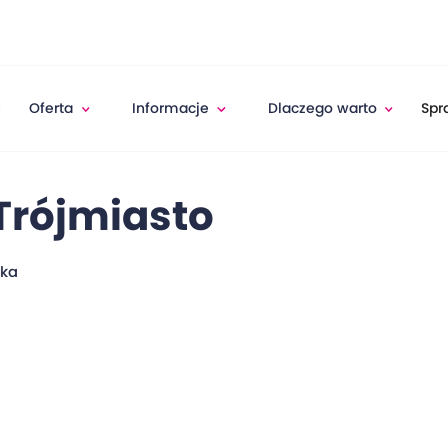
e
Oferta
Informacje
Dlaczego warto
Spr
Trójmiasto
ska