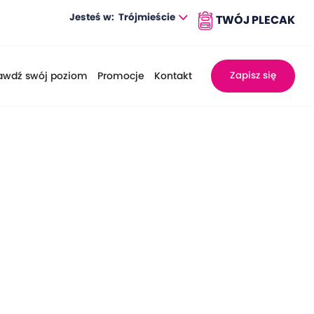
Jesteś w:
Trójmieście
awdź swój poziom
Promocje
Kontakt
Zapisz się